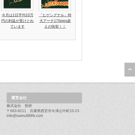
今月は1日平均10万
「ヒゲシグナル」特
円の利益が受けとれ
大アーチ170pips超
ています
えの快挙！！
運営会社
株式会社 投研
〒663-8211 兵庫県西宮市今津山中町10-23
info@isamu888fx.com