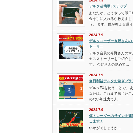
2024.7.9
デルタ超簡単3ステップ
あなたが、どうやって即日
金を手に入れるか教えまし
う。 まず、僕が教える通り
2024.7.9
デルタユーザー今野さんの
トーリー
デルタ会員の今野さんのサ
セスストーリーをご紹介し
す。 今野さんの勤めて…
2024.7.9
当日利益デルタお急ぎプラ
デルタFXを使うことで、 
なたは、これまで感じたこ
のない加速力で人…
2024.7.9
億トレーダーのサインを速
します！
いかがでしょうか…