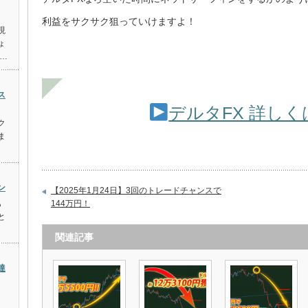
利益をサクサク狙っていけますよ！
現
ょ
…
ス
デルタFX 詳し
ク
ま
ン
【2025年1月24日】3回のトレードチャンスで
あ
144万円！
と
関連記事
達