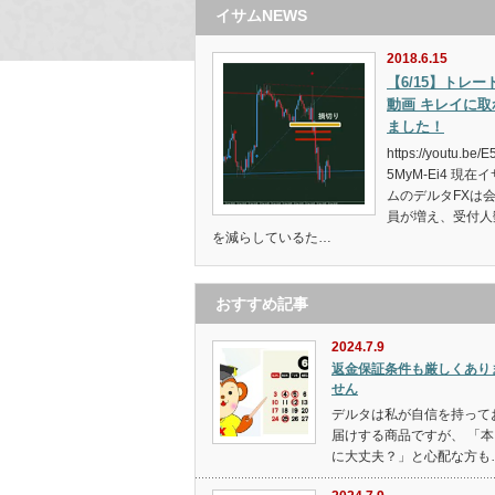
イサムNEWS
2018.6.15
【6/15】トレー
動画 キレイに取
ました！
https://youtu.be/E
5MyM-Ei4 現在イ
ムのデルタFXは
員が増え、受付人
を減らしているた…
おすすめ記事
2024.7.9
返金保証条件も厳しくあり
せん
デルタは私が自信を持って
届けする商品ですが、 「本
に大丈夫？」と心配な方も