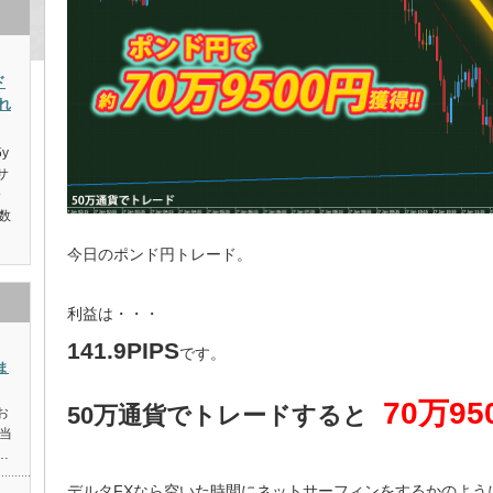
ド
れ
5y
サ
会
数
今日のポンド円トレード。
利益は・・・
141.9PIPS
です。
ま
70万9
50万通貨でトレードすると
お
当
…
デルタFXなら空いた時間にネットサーフィンをするかのよう