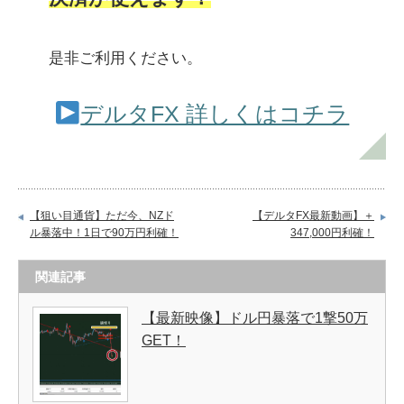
是非ご利用ください。
デルタFX 詳しくはコチラ
【狙い目通貨】ただ今、NZド
【デルタFX最新動画】＋
ル暴落中！1日で90万円利確！
347,000円利確！
関連記事
【最新映像】ドル円暴落で1撃50万
GET！